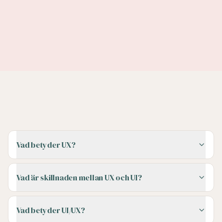
Digital marknadsföring
En bra sajt är ofta målet dit annonser, SEO och
sociala medier leder. Se hur webb och UX hänger
ihop med resten av den digitala marknadsföringen.
Vad betyder UX?
Vad är skillnaden mellan UX och UI?
Vad betyder UI/UX?