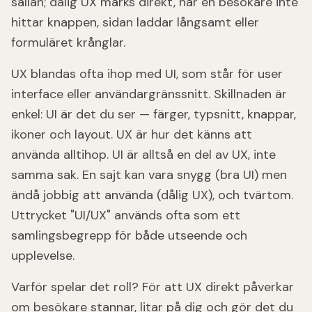
sällan; dålig UX märks direkt, när en besökare inte
hittar knappen, sidan laddar långsamt eller
formuläret krånglar.
UX blandas ofta ihop med UI, som står för user
interface eller användargränssnitt. Skillnaden är
enkel: UI är det du ser — färger, typsnitt, knappar,
ikoner och layout. UX är hur det känns att
använda alltihop. UI är alltså en del av UX, inte
samma sak. En sajt kan vara snygg (bra UI) men
ändå jobbig att använda (dålig UX), och tvärtom.
Uttrycket "UI/UX" används ofta som ett
samlingsbegrepp för både utseende och
upplevelse.
Varför spelar det roll? För att UX direkt påverkar
om besökare stannar, litar på dig och gör det du