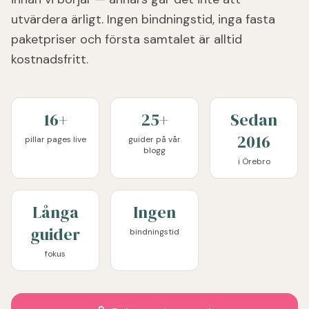
utvärdera ärligt. Ingen bindningstid, inga fasta
paketpriser och första samtalet är alltid
kostnadsfritt.
16+
25+
Sedan
2016
pillar pages live
guider på vår
blogg
i Örebro
Långa
Ingen
guider
bindningstid
fokus