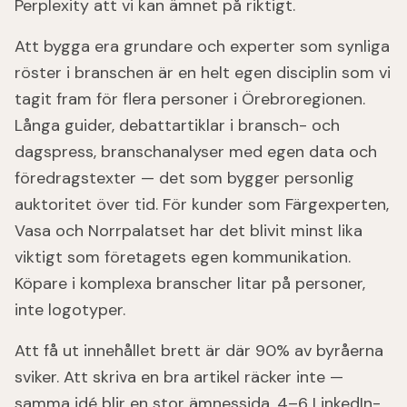
Perplexity att vi kan ämnet på riktigt.
Att bygga era grundare och experter som synliga
röster i branschen är en helt egen disciplin som vi
tagit fram för flera personer i Örebroregionen.
Långa guider, debattartiklar i bransch- och
dagspress, branschanalyser med egen data och
föredragstexter — det som bygger personlig
auktoritet över tid. För kunder som Färgexperten,
Vasa och Norrpalatset har det blivit minst lika
viktigt som företagets egen kommunikation.
Köpare i komplexa branscher litar på personer,
inte logotyper.
Att få ut innehållet brett är där 90% av byråerna
sviker. Att skriva en bra artikel räcker inte —
samma idé blir en stor ämnessida, 4–6 LinkedIn-