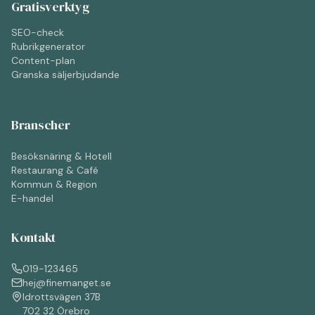
Gratisverktyg
SEO-check
Rubrikgenerator
Content-plan
Granska säljerbjudande
Branscher
Besöksnäring & Hotell
Restaurang & Café
Kommun & Region
E-handel
Kontakt
019-123465
hej@finemanget.se
Idrottsvägen 37B
702 32 Örebro