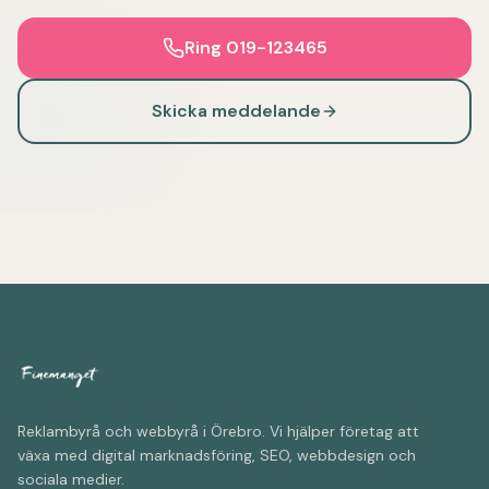
Ring 019-123465
Skicka meddelande
Reklambyrå och webbyrå i Örebro. Vi hjälper företag att
växa med digital marknadsföring, SEO, webbdesign och
sociala medier.