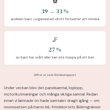
⚽
39 → 33 %
andelen barn i organiserad idrott fortsätter att minska
🦵
27 %
av barn har svårt eller kan inte hoppa på ett ben
Siffror ur Leo's Rörelserapport.
Under veckan blev det panelsamtal, löplopp,
motorikutmaningar och många viktiga samtal. Redan
innan vi lämnade ön hade samtalet dragit igång — om
momssatsen på barns lek, fritidskortets åldersgränser