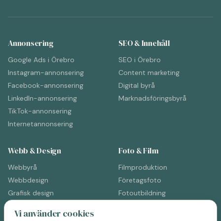
Annonsering
SEO & Innehåll
Google Ads i Örebro
SEO i Örebro
Instagram-annonsering
Content marketing
Facebook-annonsering
Digital byrå
LinkedIn-annonsering
Marknadsföringsbyrå
TikTok-annonsering
Internetannonsering
Webb & Design
Foto & Film
Webbyrå
Filmproduktion
Webbdesign
Företagsfoto
Grafisk design
Fotoutbildning
Reklambyrå
Filmproduktion (Sverige)
Vi använder cookies
Kommunikationsbyrå