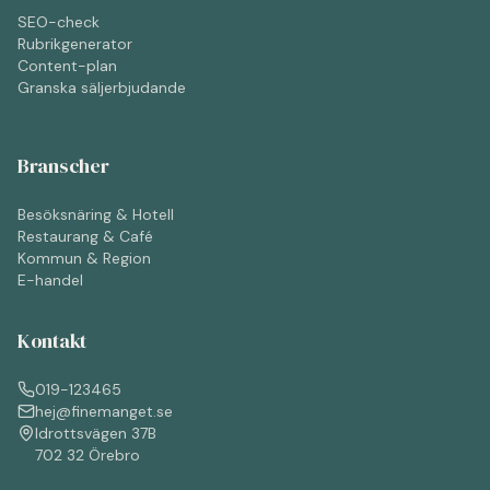
SEO-check
Rubrikgenerator
Content-plan
Granska säljerbjudande
Branscher
Besöksnäring & Hotell
Restaurang & Café
Kommun & Region
E-handel
Kontakt
019-123465
hej@finemanget.se
Idrottsvägen 37B
702 32 Örebro