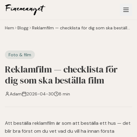
Hoppa till huvudinnehåll
Hem
Blogg
Reklamfilm — checklista för dig som ska beställa
film
Foto & film
Reklamfilm — checklista för
dig som ska beställa film
Adam
2026-04-30
8 min
Att beställa reklamfilm är som att beställa ett hus — det
blir bra först om du vet vad du vill ha innan första