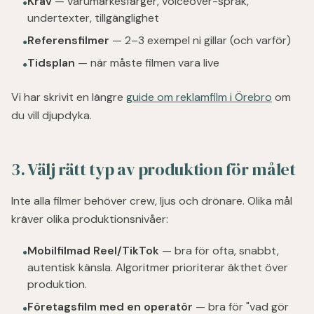
Krav
— varumärkesfärger, voiceover-språk,
●
undertexter, tillgänglighet
Referensfilmer
— 2–3 exempel ni gillar (och varför)
●
Tidsplan
— när måste filmen vara live
●
Vi har skrivit en längre
guide om reklamfilm i Örebro
om
du vill djupdyka.
3. Välj rätt typ av produktion för målet
Inte alla filmer behöver crew, ljus och drönare. Olika mål
kräver olika produktionsnivåer:
Mobilfilmad Reel/TikTok
— bra för ofta, snabbt,
●
autentisk känsla. Algoritmer prioriterar äkthet över
produktion.
Företagsfilm med en operatör
— bra för "vad gör
●