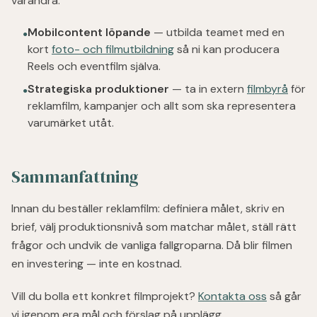
varandra:
Mobilcontent löpande
— utbilda teamet med en
●
kort
foto- och filmutbildning
så ni kan producera
Reels och eventfilm själva.
Strategiska produktioner
— ta in extern
filmbyrå
för
●
reklamfilm, kampanjer och allt som ska representera
varumärket utåt.
Sammanfattning
Innan du beställer reklamfilm: definiera målet, skriv en
brief, välj produktionsnivå som matchar målet, ställ rätt
frågor och undvik de vanliga fallgroparna. Då blir filmen
en investering — inte en kostnad.
Vill du bolla ett konkret filmprojekt?
Kontakta oss
så går
vi igenom era mål och förslag på upplägg.