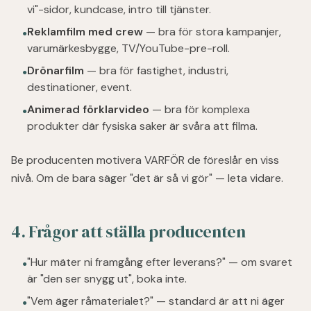
vi"-sidor, kundcase, intro till tjänster.
Reklamfilm med crew
— bra för stora kampanjer,
●
varumärkesbygge, TV/YouTube-pre-roll.
Drönarfilm
— bra för fastighet, industri,
●
destinationer, event.
Animerad förklarvideo
— bra för komplexa
●
produkter där fysiska saker är svåra att filma.
Be producenten motivera VARFÖR de föreslår en viss
nivå. Om de bara säger "det är så vi gör" — leta vidare.
4. Frågor att ställa producenten
"Hur mäter ni framgång efter leverans?" — om svaret
●
är "den ser snygg ut", boka inte.
"Vem äger råmaterialet?" — standard är att ni äger
●