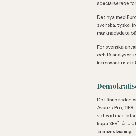
specialiserade för
Det nya med Europ
svenska, tyska, fr
marknadsdata på e
För svenska använ
och få analyser s
intressant ur ett
Demokratise
Det finns redan e
Avanza Pro, TIKR, 
vet vad man letar
köpa SBB" får plöt
timmars läsning.