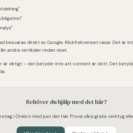
utdelning"
 obligation"
analys"
rad besvaras direkt av Google. Klickfrekvensen rasar. Det är i
rån andra vertikaler redan visat.
 är viktigt – det betyder inte att content är dött. Det betyde
da.
Behöver du hjälp med det här?
öretag i Örebro med just det här. Prova våra gratis verktyg elle