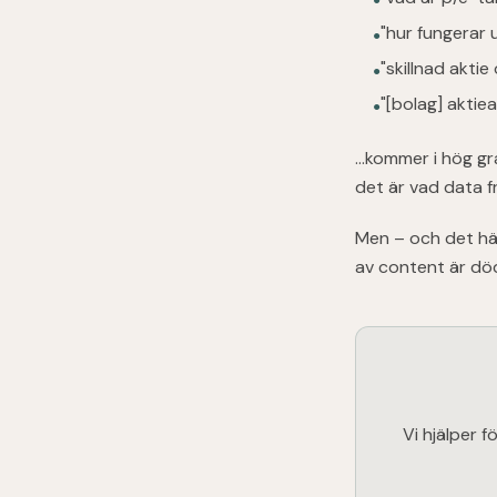
●
"hur fungerar 
●
"skillnad aktie
●
"[bolag] aktie
●
...kommer i hög g
det är vad data f
Men – och det här
av content är dö
Vi hjälper f