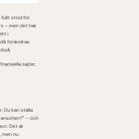
fullt stöd för
rs – men det här
kt i
 då förändras
ckså.
inansiella sajter,
. Du kan ställa
 branschen?" – och
ext. Det är
, men nu