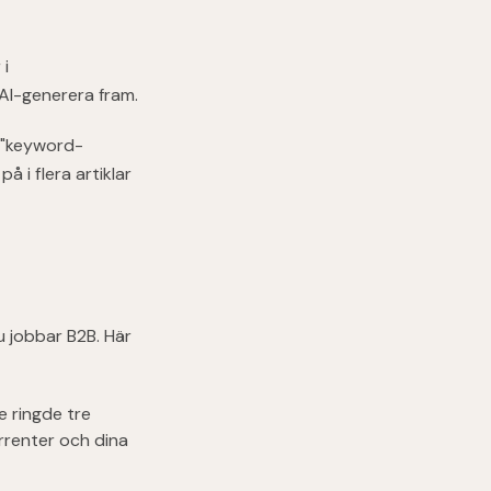
 i
 AI-generera fram.
d "keyword-
å i flera artiklar
u jobbar B2B. Här
e ringde tre
rrenter och dina