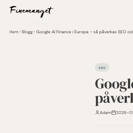
Hoppa till huvudinnehåll
Hem
Blogg
Google AI Finance i Europa – så påverkas SEO o
seo
Google
påver
Adam
2026-0