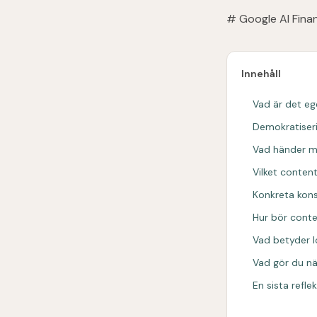
# Google AI Fina
Innehåll
Vad är det eg
Demokratiseri
Vad händer med
Vilket conten
Konkreta kon
Hur bör conte
Vad betyder l
Vad gör du n
En sista refle