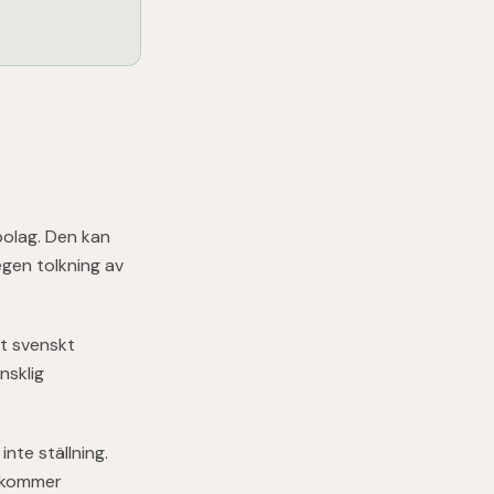
bolag. Den kan
egen tolkning av
tt svenskt
nsklig
nte ställning.
" kommer