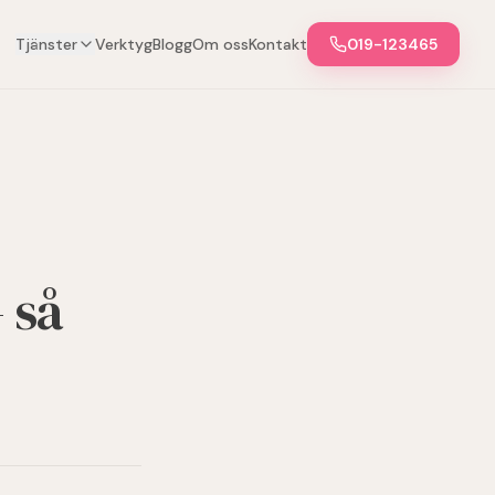
Tjänster
Verktyg
Blogg
Om oss
Kontakt
019-123465
 så