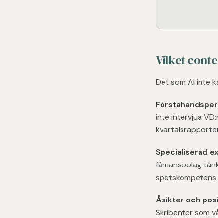
Vilket cont
Det som AI inte k
Förstahandsper
inte intervjua VD
kvartalsrapporte
Specialiserad ex
fåmansbolag tänka
spetskompetens s
Åsikter och posi
Skribenter som vå