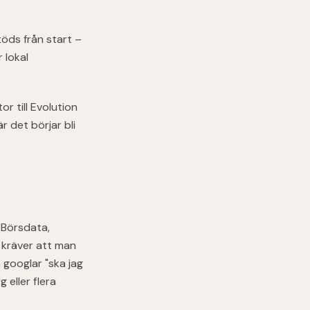
töds från start –
 lokal
r till Evolution
 det börjar bli
 Börsdata,
r kräver att man
 googlar "ska jag
 eller flera