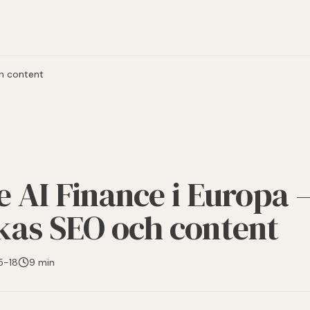
ch content
 AI Finance i Europa –
kas SEO och content
5-18
9 min