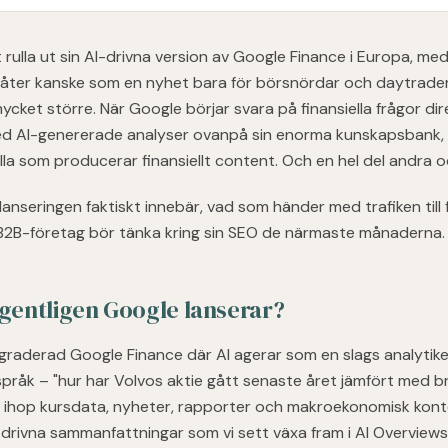
rulla ut sin AI-drivna version av Google Finance i Europa, med 
t låter kanske som en nyhet bara för börsnördar och daytrade
mycket större. När Google börjar svara på finansiella frågor dire
ed AI-genererade analyser ovanpå sin enorma kunskapsbank,
alla som producerar finansiellt content. Och en hel del andra o
 lanseringen faktiskt innebär, vad som händer med trafiken till f
B2B-företag bör tänka kring sin SEO de närmaste månaderna.
egentligen Google lanserar?
graderad Google Finance där AI agerar som en slags analytiker
t språk – "hur har Volvos aktie gått senaste året jämfört med
r ihop kursdata, nyheter, rapporter och makroekonomisk kont
drivna sammanfattningar som vi sett växa fram i AI Overviews