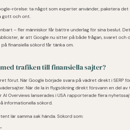
oogle-rörelse: ta något som experter använder, paketera det
å gott och ont.
bart – fler människor får bättre underlag för sina beslut. De
blicister, är att Google nu sitter på både frågan, svaret och 
 på finansiella sökord får tänka om.
ed trafiken till finansiella sajter?
ret förut. När Google började svara på vädret direkt i SERP f
l vädersajter. När de la in flygsökning direkt försvann en del av tr
r AI Overviews lanserades i USA rapporterade flera nyhetssaj
 informationella sökord.
ontent lär samma sak hända. Sökord som:
"