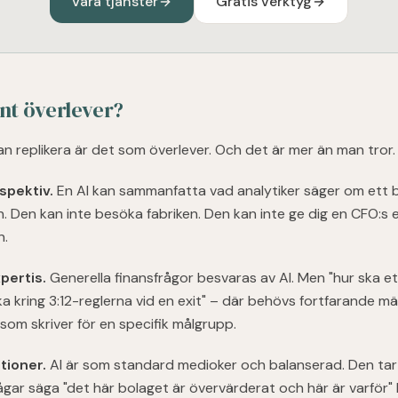
Våra tjänster
Gratis verktyg
ent överlever?
an replikera är det som överlever. Och det är mer än man tror.
spektiv.
En AI kan sammanfatta vad analytiker säger om ett 
:n. Den kan inte besöka fabriken. Den kan inte ge dig en CFO:s 
n.
pertis.
Generella finansfrågor besvaras av AI. Men "hur ska e
 kring 3:12-reglerna vid en exit" – där behövs fortfarande mä
om skriver för en specifik målgrupp.
tioner.
AI är som standard medioker och balanserad. Den tar i
gar säga "det här bolaget är övervärderat och här är varför