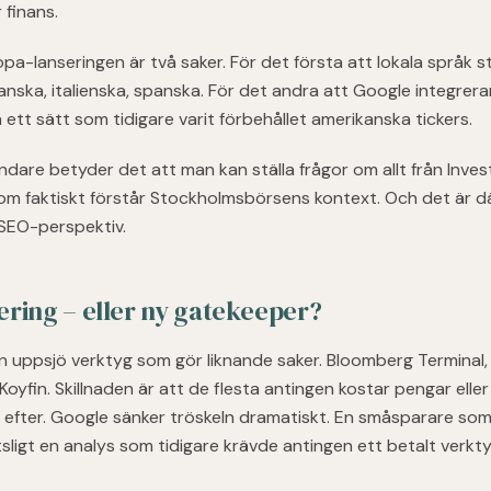
 finans.
a-lanseringen är två saker. För det första att lokala språk s
anska, italienska, spanska. För det andra att Google integrerar
tt sätt som tidigare varit förbehållet amerikanska tickers.
dare betyder det att man kan ställa frågor om allt från Investo
om faktiskt förstår Stockholmsbörsens kontext. Och det är där
 SEO-perspektiv.
ring – eller ny gatekeeper?
n uppsjö verktyg som gör liknande saker. Bloomberg Terminal,
Koyfin. Skillnaden är att de flesta antingen kostar pengar elle
 efter. Google sänker tröskeln dramatiskt. En småsparare som
sligt en analys som tidigare krävde antingen ett betalt verktyg