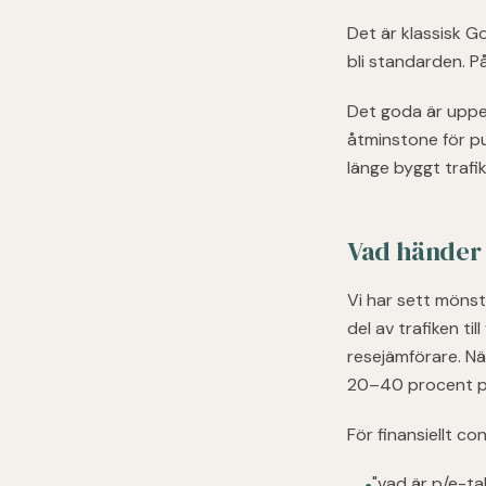
Det är klassisk G
bli standarden. P
Det goda är uppen
åtminstone för pu
länge byggt trafik
Vad händer m
Vi har sett mönst
del av trafiken til
resejämförare. Nä
20–40 procent på
För finansiellt c
"vad är p/e-tal