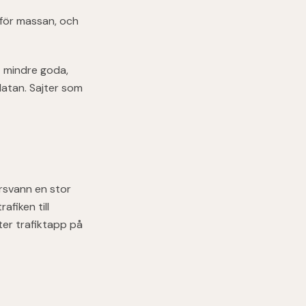
 för massan, och
t mindre goda,
datan. Sajter som
örsvann en stor
afiken till
ter trafiktapp på