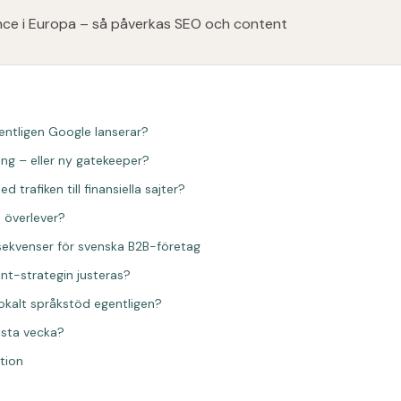
nce i Europa – så påverkas SEO och content
entligen Google lanserar?
ng – eller ny gatekeeper?
 trafiken till finansiella sajter?
t överlever?
sekvenser för svenska B2B-företag
nt-strategin justeras?
okalt språkstöd egentligen?
ästa vecka?
ktion