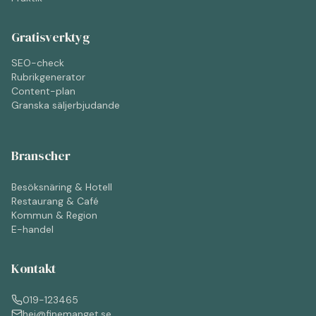
Gratisverktyg
SEO-check
Rubrikgenerator
Content-plan
Granska säljerbjudande
Branscher
Besöksnäring & Hotell
Restaurang & Café
Kommun & Region
E-handel
Kontakt
019-123465
hej@finemanget.se