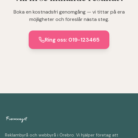
Boka en kostnadsfri genomgång — vi tittar på era
möjligheter och föreslår nästa steg.
Ring oss: 019-123465
Reklambyrå och webbyrå i Örebro. Vi hjälper företag att