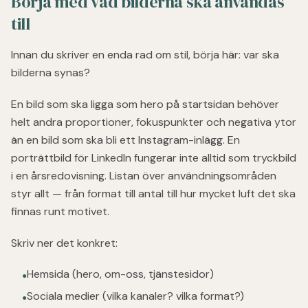
Börja med vad bilderna ska användas
till
Innan du skriver en enda rad om stil, börja här: var ska
bilderna synas?
En bild som ska ligga som hero på startsidan behöver
helt andra proportioner, fokuspunkter och negativa ytor
än en bild som ska bli ett Instagram-inlägg. En
porträttbild för LinkedIn fungerar inte alltid som tryckbild
i en årsredovisning. Listan över användningsområden
styr allt — från format till antal till hur mycket luft det ska
finnas runt motivet.
Skriv ner det konkret:
Hemsida (hero, om-oss, tjänstesidor)
●
Sociala medier (vilka kanaler? vilka format?)
●