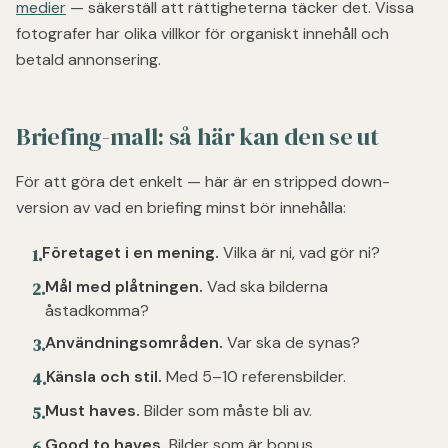
medier
— säkerställ att rättigheterna täcker det. Vissa
fotografer har olika villkor för organiskt innehåll och
betald annonsering.
Briefing-mall: så här kan den se ut
För att göra det enkelt — här är en stripped down-
version av vad en briefing minst bör innehålla:
Företaget i en mening.
Vilka är ni, vad gör ni?
1
.
Mål med plåtningen.
Vad ska bilderna
2
.
åstadkomma?
Användningsområden.
Var ska de synas?
3
.
Känsla och stil.
Med 5–10 referensbilder.
4
.
Must haves.
Bilder som måste bli av.
5
.
Good to haves.
Bilder som är bonus.
6
.