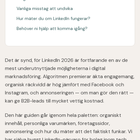
Vanliga misstag att undvika
Hur mäter du om LinkedIn fungerar?
Behöver ni hjälp att komma igång?
Det är synd, för LinkedIn 2026 är fortfarande en av de
mest underutnyttjade möjligheterna i digital
marknadsföring. Algoritmen premierar äkta engagemang,
organisk räckvidd är hög jämfört med Facebook och
Instagram, och annonseringen — om man gör den rätt —
kan ge B2B-leads till mycket vettig kostnad.
Den här guiden går igenom hela paletten: organiskt
innehåll, personliga varumärken, företagssidor,
annonsering och hur du mäter att det faktiskt funkar. Vi
har själva byggt LinkedIn-närvaro för bolag inom tech,