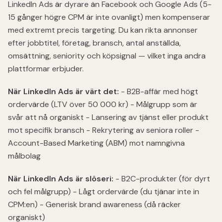
LinkedIn Ads är dyrare än Facebook och Google Ads (5-
15 gånger högre CPM är inte ovanligt) men kompenserar
med extremt precis targeting. Du kan rikta annonser
efter jobbtitel, företag, bransch, antal anställda,
omsättning, seniority och köpsignal — vilket inga andra
plattformar erbjuder.
När LinkedIn Ads är värt det:
- B2B-affär med högt
ordervärde (LTV över 50 000 kr) - Målgrupp som är
svår att nå organiskt - Lansering av tjänst eller produkt
mot specifik bransch - Rekrytering av seniora roller -
Account-Based Marketing (ABM) mot namngivna
målbolag
När LinkedIn Ads är slöseri:
- B2C-produkter (för dyrt
och fel målgrupp) - Lågt ordervärde (du tjänar inte in
CPM:en) - Generisk brand awareness (då räcker
organiskt)