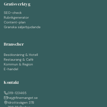
Gratisverktyg
SEO-check
Rubrikgenerator
Content-plan
Granska säljerbjudande
Branscher
Besöksnäring & Hotell
Restaurang & Café
Kommun & Region
E-handel
Kontakt
019-123465
hej@finemanget.se
Idrottsvägen 37B