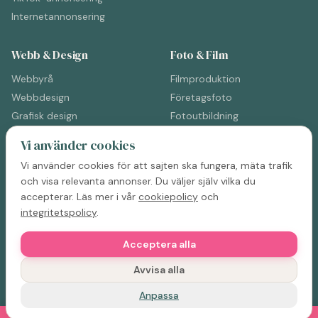
Internetannonsering
Webb & Design
Foto & Film
Webbyrå
Filmproduktion
Webbdesign
Företagsfoto
Grafisk design
Fotoutbildning
Reklambyrå
Filmproduktion (Sverige)
Vi använder cookies
Kommunikationsbyrå
Vi använder cookies för att sajten ska fungera, mäta trafik
Sociala medier
och visa relevanta annonser. Du väljer själv vilka du
accepterar. Läs mer i vår
cookiepolicy
och
ps. kaffet är alltid på om du är i Örebro
integritetspolicy
.
☕
Acceptera alla
Avvisa alla
©
2026
Mediahuset Finemanget AB. Org.nr 559072-9553.
Integritetspolicy
Cookies
Anpassa