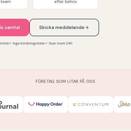
 team
efter behov
is samtal
Skicka meddelande
a möte
✓ Inga bindningstider
✓ Svar inom 24h
FÖRETAG SOM LITAR PÅ OSS