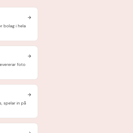
 bolag i hela
evererar foto
, spelar in på