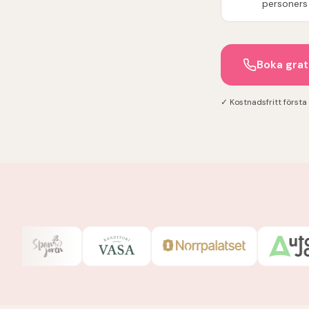
personers
Boka grat
✓ Kostnadsfritt först