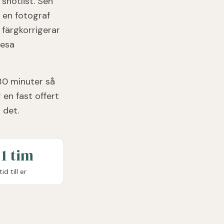
 shotlist. Sen
h en fotograf
 färgkorrigerar
resa
 30 minuter så
 en fast offert
 det.
 1 tim
tid till er