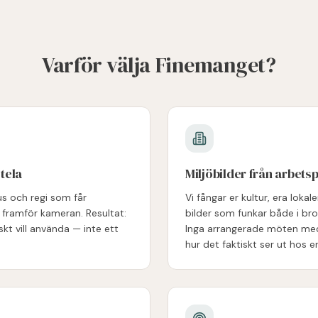
Varför välja Finemanget?
stela
Miljöbilder från arbets
us och regi som får
Vi fångar er kultur, era lokal
 framför kameran. Resultat:
bilder som funkar både i br
skt vill använda — inte ett
Inga arrangerade möten med 
hur det faktiskt ser ut hos er