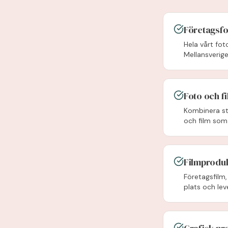
Företagsfo
Hela vårt fo
Mellansveri
Foto och fi
Kombinera st
och film som
Filmprodu
Företagsfilm,
plats och leve