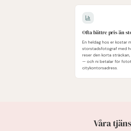
Ofta bättre pris än s
En heldag hos er kostar
storstadsfotograf med hö
reser den korta sträckan,
— och ni betalar för fotot
citykontorsadress.
Våra tjän