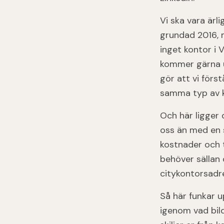
Vi ska vara ärl
grundad 2016, 
inget kontor i 
kommer gärna ut
gör att vi för
samma typ av 
Och här ligger
oss än med en 
kostnader och t
behöver sällan 
citykontorsadre
Så här funkar u
igenom vad bild