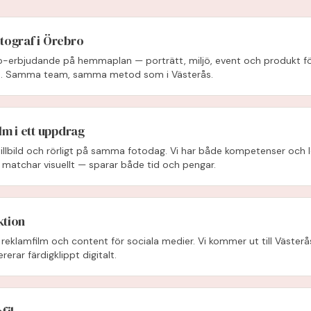
tograf i Örebro
to-erbjudande på hemmaplan — porträtt, miljö, event och produkt för
ge. Samma team, samma metod som i Västerås.
lm i ett uppdrag
illbild och rörligt på samma fotodag. Vi har både kompetenser och l
 matchar visuellt — sparar både tid och pengar.
ktion
 reklamfilm och content för sociala medier. Vi kommer ut till Västerås
rerar färdigklippt digitalt.