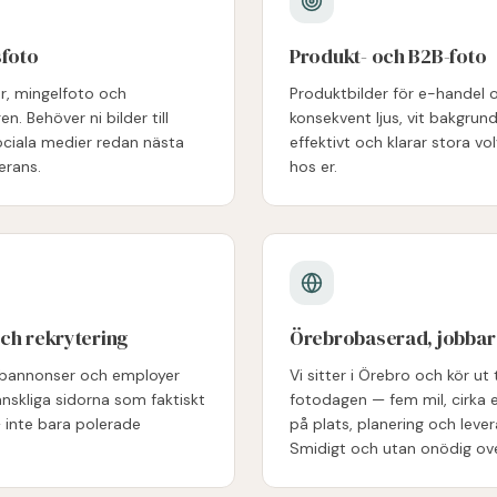
sfoto
Produkt- och B2B-foto
er, mingelfoto och
Produktbilder för e-handel
 Behöver ni bilder till
konsekvent ljus, vit bakgrund 
ciala medier redan nästa
effektivt och klarar stora v
erans.
hos er.
ch rekrytering
Örebrobaserad, jobbar 
jobbannonser och employer
Vi sitter i Örebro och kör ut t
nskliga sidorna som faktiskt
fotodagen — fem mil, cirka 
— inte bara polerade
på plats, planering och lever
Smidigt och utan onödig ov