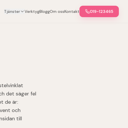
Tjänster
Verktyg
Blogg
Om oss
Kontakt
019-123465
telvinklat
h det säger fel
t de är:
event och
sidan till