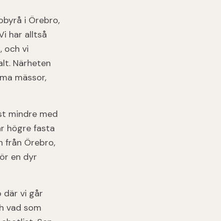
obyrå i Örebro,
i har alltså
, och vi
alt. Närheten
mma mässor,
ast mindre med
r högre fasta
n från Örebro,
för en dyr
 där vi går
och vad som