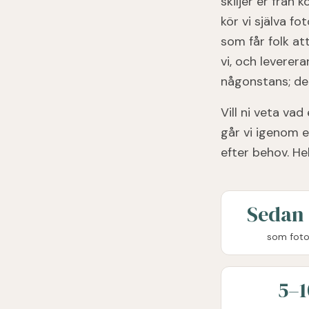
skiljer er från 
kör vi själva f
som får folk at
vi, och leverera
någonstans; det
Vill ni veta va
går vi igenom e
efter behov. He
Sedan 
som foto
5–1