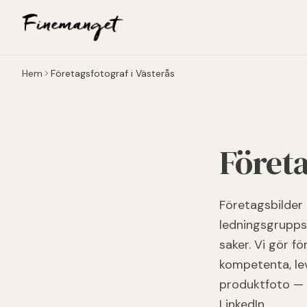
Hoppa till huvudinnehåll
Hem
Företagsfotograf i Västerås
Företa
Företagsbilder 
ledningsgrupps
saker. Vi gör f
kompetenta, lev
produktfoto — p
LinkedIn.