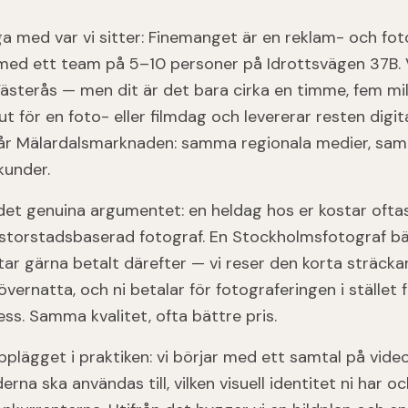
iga med var vi sitter: Finemanget är en reklam- och fot
med ett team på 5–10 personer på Idrottsvägen 37B. V
Västerås — men dit är det bara cirka en timme, fem mil
 för en foto- eller filmdag och levererar resten digit
står Mälardalsmarknaden: samma regionala medier, sa
kunder.
 det genuina argumentet: en heldag hos er kostar oft
storstadsbaserad fotograf. En Stockholmsfotograf bä
ar gärna betalt därefter — vi reser den korta sträcka
övernatta, och ni betalar för fotograferingen i stället 
ss. Samma kvalitet, ofta bättre pris.
pplägget i praktiken: vi börjar med ett samtal på video
erna ska användas till, vilken visuell identitet ni har 