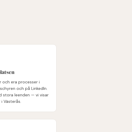
platsen
er och era processer i
oschyren och på LinkedIn.
stora leenden — vi visar
 i Västerås.