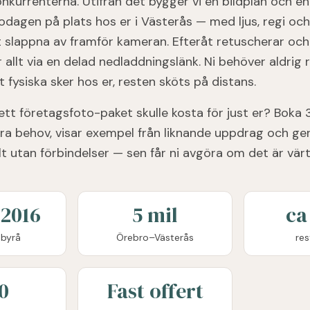
konkurrenterna. Utifrån det bygger vi en bildplan och en
otodagen på plats hos er i Västerås — med ljus, regi oc
t slappna av framför kameran. Efteråt retuscherar och
r allt via en delad nedladdningslänk. Ni behöver aldrig 
 fysiska sker hos er, resten sköts på distans.
d ett företagsfoto-paket skulle kosta för just er? Boka
ra behov, visar exempel från liknande uppdrag och ger
lt utan förbindelser — sen får ni avgöra om det är värt
2016
5 mil
ca
byrå
Örebro–Västerås
res
0
Fast offert