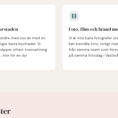
torstaden
Foto, film och brand un
 mindre med oss än med en
Vi är inte bara fotografer uta
gre fasta kostnader. Vi
kan beställa foto, rörligt m
 slipper oftast övernattning
från samma team som förstår
, inte för en dyr
på samma fotodag i Västerå
ster