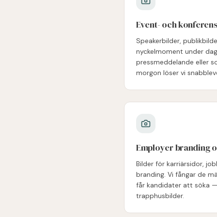
Event- och konferen
Speakerbilder, publikbild
nyckelmoment under dagen.
pressmeddelande eller so
morgon löser vi snabblev
Employer branding o
Bilder för karriärsidor, 
branding. Vi fångar de mä
får kandidater att söka 
trapphusbilder.