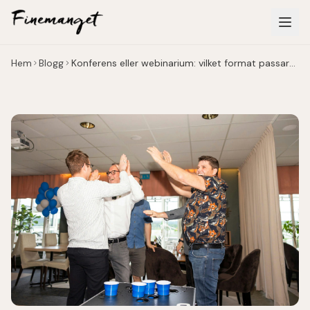
Hoppa till huvudinnehåll
Hem
Blogg
Konferens eller webinarium: vilket format passar
ditt mål?