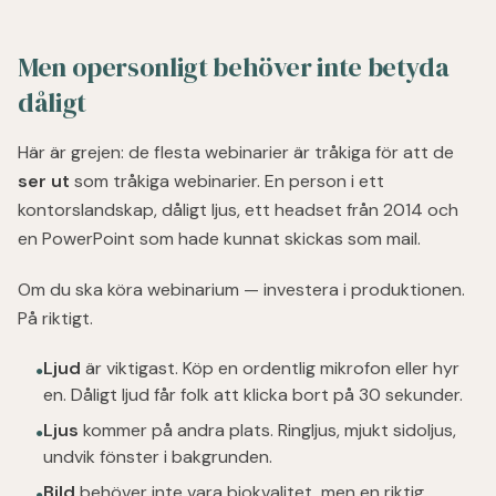
Men opersonligt behöver inte betyda
dåligt
Här är grejen: de flesta webinarier är tråkiga för att de
ser ut
som tråkiga webinarier. En person i ett
kontorslandskap, dåligt ljus, ett headset från 2014 och
en PowerPoint som hade kunnat skickas som mail.
Om du ska köra webinarium — investera i produktionen.
På riktigt.
Ljud
är viktigast. Köp en ordentlig mikrofon eller hyr
●
en. Dåligt ljud får folk att klicka bort på 30 sekunder.
Ljus
kommer på andra plats. Ringljus, mjukt sidoljus,
●
undvik fönster i bakgrunden.
Bild
behöver inte vara biokvalitet, men en riktig
●