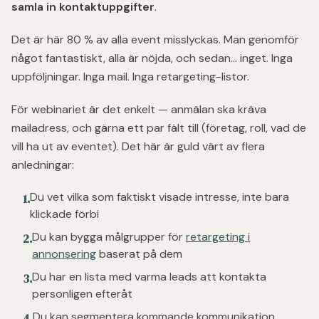
samla in kontaktuppgifter
.
Det är här 80 % av alla event misslyckas. Man genomför
något fantastiskt, alla är nöjda, och sedan… inget. Inga
uppföljningar. Inga mail. Inga retargeting-listor.
För webinariet är det enkelt — anmälan ska kräva
mailadress, och gärna ett par fält till (företag, roll, vad de
vill ha ut av eventet). Det här är guld värt av flera
anledningar:
Du vet vilka som faktiskt visade intresse, inte bara
1
.
klickade förbi
Du kan bygga målgrupper för
retargeting i
2
.
annonsering
baserat på dem
Du har en lista med varma leads att kontakta
3
.
personligen efteråt
Du kan segmentera kommande kommunikation
4
.